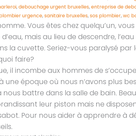
arleroi
,
debouchage urgent bruxelles
,
entreprise de deb
plombier urgence
,
sanitaire bruxelles
,
sos plombier
,
wc bo
 homme. Vous êtes chez quelqu’un, vous f
sse d’eau, mais au lieu de descendre, l’e
s la cuvette. Seriez-vous paralysé par 
uoi faire?
e, il incombe aux hommes de s’occuper
 une époque où nous n’avons plus besoi
à nous battre dans la salle de bain. B
andissant leur piston mais ne dispose
e sabot. Pour nous aider à apprendre à
eils.