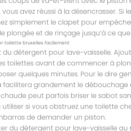
 coups de va-et-vient avec le piston et 
s, vous avez réussi à la désencrasser. Si
ez simplement le clapet pour empêcher 
e plongée et de rinçage jusqu’à ce que v
 toilette bruxelles facilement
 du détergent pour lave-vaisselle. Ajou
s toilettes avant de commencer à plong
eposer quelques minutes. Pour le dire gen
la facilitera grandement le débouchage d
u chaude peut parfois briser le sabot s
utiliser si vous obstruez une toilette c
’embarras de demander un piston.
er du détergent pour lave-vaisselle au