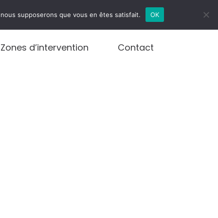
infos@debouchages.brussels
e, nous supposerons que vous en êtes satisfait.
OK
Zones d’intervention
Contact