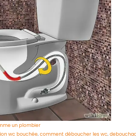
mme un plombier
tion wc bouchée
,
comment déboucher les wc
,
debouchag