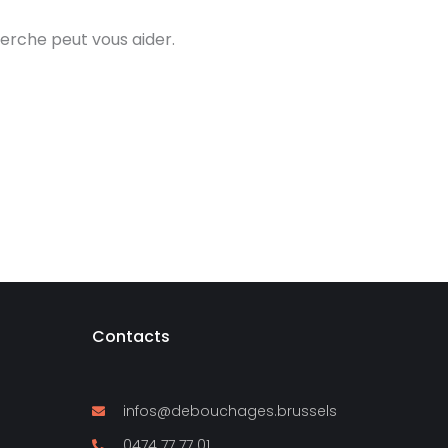
erche peut vous aider.
Contacts
infos@debouchages.brussels
0474 77 77 01