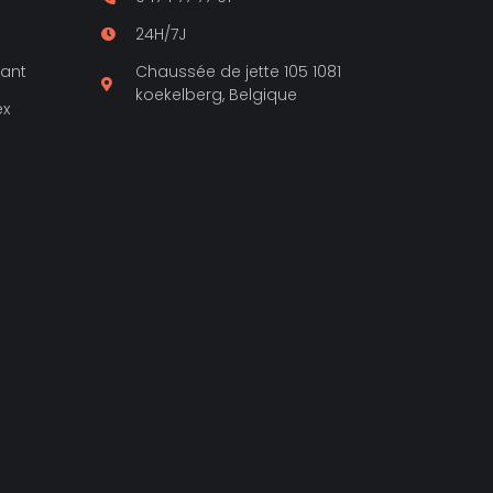
24H/7J
lant
Chaussée de jette 105 1081
koekelberg, Belgique
ex