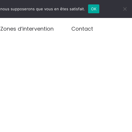
infos@debouchages.brussels
e, nous supposerons que vous en êtes satisfait.
OK
Zones d’intervention
Contact