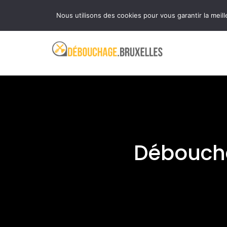
Aller
Ouvert 24 heures sur 24 et 7 jours sur 7
Nous utilisons des cookies pour vous garantir la meill
au
contenu
Déboucha