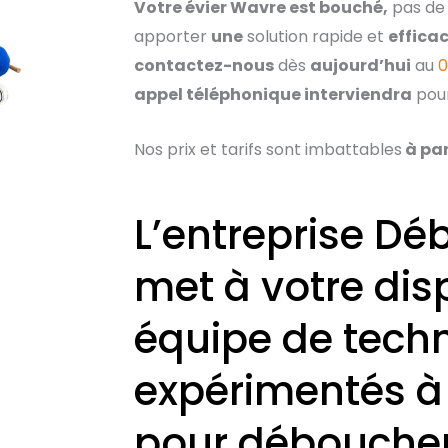
Votre évier Wavre est bouché,
pas d
apporter
une
solution rapide et
effica
contactez-nous
dès
aujourd’hui
au
0
appel téléphonique interviendra
pou
Nos prix et tarifs sont imbattables
à par
L’entreprise D
met à votre dis
équipe de techn
expérimentés à 
pour déboucher