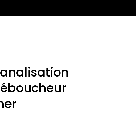
analisation
Déboucheur
her