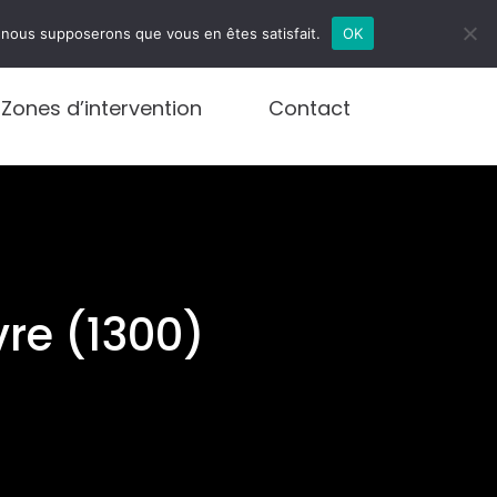
infos@debouchages.brussels
e, nous supposerons que vous en êtes satisfait.
OK
Zones d’intervention
Contact
re (1300)