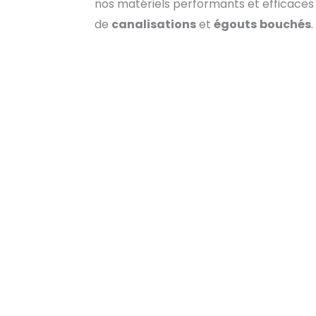
nos matériels performants et efficaces a
de
canalisations
et
égouts
bouchés
.