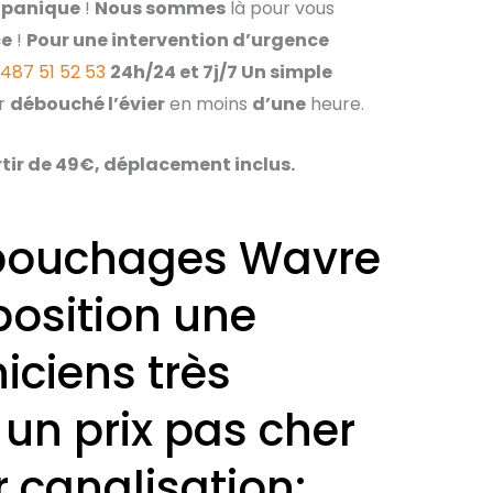
e
panique
!
Nous sommes
là pour vous
ce
!
Pour une intervention d’urgence
487 51 52 53
24h/24 et 7j/7 Un simple
r
débouché l’évier
en moins
d’une
heure.
tir de 49€, déplacement inclus.
ébouchages Wavre
position une
iciens très
un prix pas cher
 canalisation: