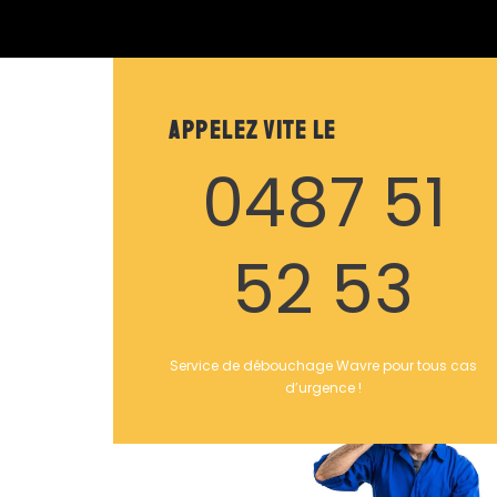
Appelez vite le
0487 51
52 53
Service de débouchage Wavre pour tous cas
d’urgence !