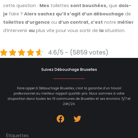
cette question :
Mes
toilettes
sont bouchées,
que
dois-
je
faire ?
Alors sachez qu’il s’agit d’un débouchage
de
toilettes d’urgence
ou
d’un contrat, c’est
notre
métier
d’intervenir
au
plus vite pour vous sortir de
la
situation.
4.6/5 - (5859 votes)
Suivez Débouchage Bruxelles
Faire appel à Débouchage Bruxelles, c’est la garantie d’un travail
professionnel au meilleur rapport qualité-prix. Nous sommes à votre
disposition dans toutes les 19 communes de Bruxelles et ses environs 7j/7 et
24h/24.
Étiquettes