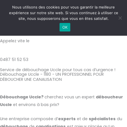
Aller
MAI
Nous utilisons des cookies pour vous garantir la meilleure
au
expérience sur notre site web. Si vous continuez à utiliser ce
ME
contenu
site, nous supposerons que vous en êtes satisfait.
Débouchage uccle
OK
Appelez vite le
0487 51 52 53
Service de débouchage Uccle pour tous cas d’urgence !
Débouchage Uccle - 1180 - UN PROFESSIONNEL POUR
DÉBOUCHER UNE CANALISATION
Débouchage Uccle?
cherchez vous un expert
déboucheur
Uccle
et environs à bas prix?
Une entreprise composée d’
experts
et de
spécialistes
du
débouchage
de
canalisations
est mieux placée qu’un