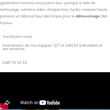
génération notons nous parmi eux : pompe à vide de
nettoyage, caméra vidéo d’inspection, hydro cureuse haute
pression et déboucheur électrique pour le
débouchage
des
tuyaux.
Contactez-nous
Intervention de nos équipes 7j/7 et 24h/24 à Bruxelles et
ses environs.
0487 51 52 53