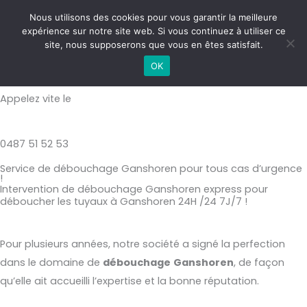
Aller
MAI
Nous utilisons des cookies pour vous garantir la meilleure
au
expérience sur notre site web. Si vous continuez à utiliser ce
ME
contenu
site, nous supposerons que vous en êtes satisfait.
Débouchage Ganshoren
OK
Appelez vite le
0487 51 52 53
Service de débouchage Ganshoren pour tous cas d’urgence
!
Intervention de débouchage Ganshoren express pour
déboucher les tuyaux à Ganshoren 24H /24 7J/7 !
Pour plusieurs années, notre société a signé la perfection
dans le domaine de
débouchage
Ganshoren
, de façon
qu’elle ait accueilli l’expertise et la bonne réputation.