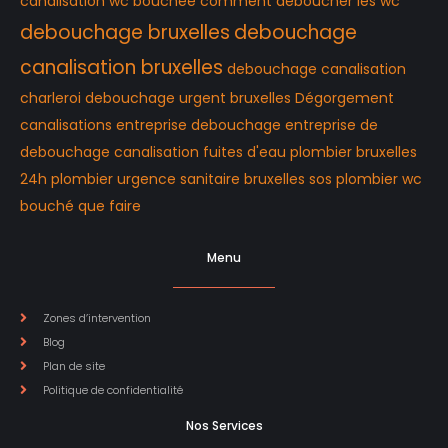
canalisation wc bouchée
comment déboucher les wc
debouchage bruxelles
debouchage
canalisation bruxelles
debouchage canalisation
charleroi
debouchage urgent bruxelles
Dégorgement
canalisations
entreprise debouchage
entreprise de
debouchage canalisation
fuites d'eau
plombier bruxelles
24h
plombier urgence
sanitaire bruxelles
sos plombier
wc
bouché que faire
Menu
Zones d’intervention
Blog
Plan de site
Politique de confidentialité
Nos Services