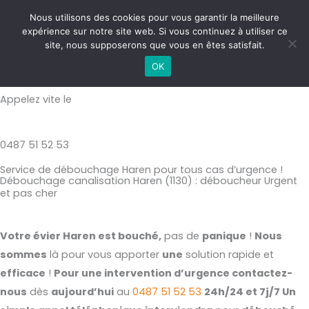
Aller
MAI
Nous utilisons des cookies pour vous garantir la meilleure
au
expérience sur notre site web. Si vous continuez à utiliser ce
ME
contenu
site, nous supposerons que vous en êtes satisfait.
Débouchage canalisation Haren (1130)
OK
Appelez vite le
0487 51 52 53
Service de débouchage Haren pour tous cas d’urgence !
Débouchage canalisation Haren (1130) : déboucheur Urgent
et pas cher
Votre évier Haren est bouché,
pas de
panique
!
Nous
sommes
là pour vous apporter
une
solution rapide et
efficace
!
Pour une intervention d’urgence contactez-
nous
dès
aujourd’hui
au
0487 51 52 53
24h/24 et 7j/7 Un