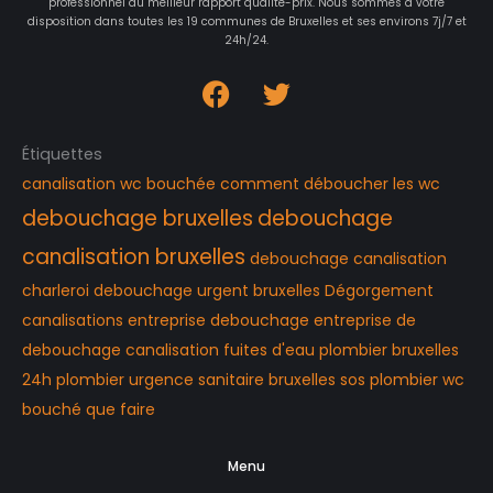
professionnel au meilleur rapport qualité-prix. Nous sommes à votre
disposition dans toutes les 19 communes de Bruxelles et ses environs 7j/7 et
24h/24.
Étiquettes
canalisation wc bouchée
comment déboucher les wc
debouchage bruxelles
debouchage
canalisation bruxelles
debouchage canalisation
charleroi
debouchage urgent bruxelles
Dégorgement
canalisations
entreprise debouchage
entreprise de
debouchage canalisation
fuites d'eau
plombier bruxelles
24h
plombier urgence
sanitaire bruxelles
sos plombier
wc
bouché que faire
Menu