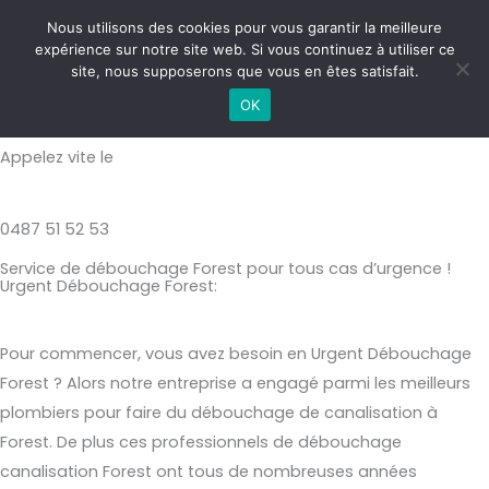
Aller
MAI
Nous utilisons des cookies pour vous garantir la meilleure
au
expérience sur notre site web. Si vous continuez à utiliser ce
ME
contenu
site, nous supposerons que vous en êtes satisfait.
Urgent Débouchage Forest
OK
Appelez vite le
0487 51 52 53
Service de débouchage Forest pour tous cas d’urgence !
Urgent Débouchage Forest:
Pour commencer, vous avez besoin en Urgent Débouchage
Forest ? Alors notre entreprise a engagé parmi les meilleurs
plombiers pour faire du débouchage de canalisation à
Forest. De plus ces professionnels de débouchage
canalisation Forest ont tous de nombreuses années