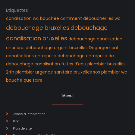
Étiquettes
canalisation wc bouchée
comment déboucher les wc
debouchage bruxelles
debouchage
canalisation bruxelles
debouchage canalisation
charleroi
debouchage urgent bruxelles
Dégorgement
canalisations
entreprise debouchage
entreprise de
debouchage canalisation
fuites d'eau
plombier bruxelles
24h
plombier urgence
sanitaire bruxelles
sos plombier
wc
bouché que faire
Menu
Zones d’intervention
Blog
Plan de site