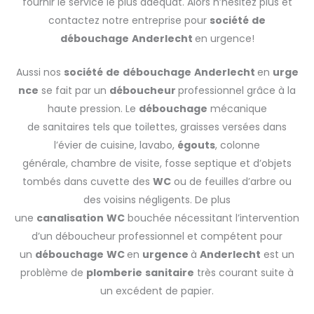
fournir le service le plus adéquat. Alors n’hésitez plus et
contactez notre entreprise pour
société
de
débouchage
Anderlecht
en urgence!
Aussi nos
société
de
débouchage
Anderlecht
en
urge
nce
se fait par un
déboucheur
professionnel grâce à la
haute pression. Le
débouchage
mécanique
de sanitaires tels que toilettes, graisses versées dans
l’évier de cuisine, lavabo,
égouts
, colonne
générale, chambre de visite, fosse septique et d’objets
tombés dans cuvette des
WC
ou de feuilles d’arbre ou
des voisins négligents. De plus
une
canalisation
WC
bouchée nécessitant l’intervention
d’un déboucheur professionnel et compétent pour
un
débouchage
WC
en
urgence
à
Anderlecht
est un
problème de
plomberie
sanitaire
très courant suite à
un excédent de papier.