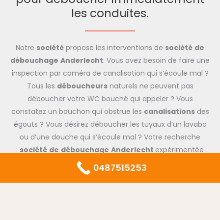
les conduites.
Notre
société
propose les interventions de
société
de
débouchage
Anderlecht
. Vous avez besoin de faire une
inspection par caméra de canalisation qui s’écoule mal ?
Tous les
déboucheurs
naturels ne peuvent pas
déboucher votre WC bouché qui appeler ? Vous
constatez un bouchon qui obstrue les
canalisations
des
égouts ? Vous désirez déboucher les tuyaux d’un lavabo
ou d’une douche qui s’écoule mal ? Votre recherche
:
société
de
débouchage
Anderlecht
expérimentée
pour un service chez vous en urgence. Vous avez un
0487515253
problème d’odeur qui remonte du réseau d’égouttage ?
De même nous pouvons envoyer chez vous un
expert
société
de débouchage
Anderlecht
de
WC
,