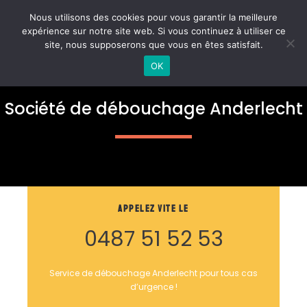
Aller
MAI
Nous utilisons des cookies pour vous garantir la meilleure
au
expérience sur notre site web. Si vous continuez à utiliser ce
ME
contenu
site, nous supposerons que vous en êtes satisfait.
OK
Société de débouchage Anderlecht
Appelez vite le
0487 51 52 53
Service de débouchage Anderlecht pour tous cas
d’urgence !