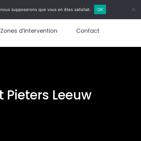
infos@debouchages.brussels
e, nous supposerons que vous en êtes satisfait.
OK
Zones d’intervention
Contact
 Pieters Leeuw