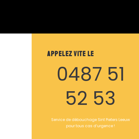
Appelez vite le
0487 51
52 53
Service de débouchage Sint Pieters Leeuw
pour tous cas d’urgence !