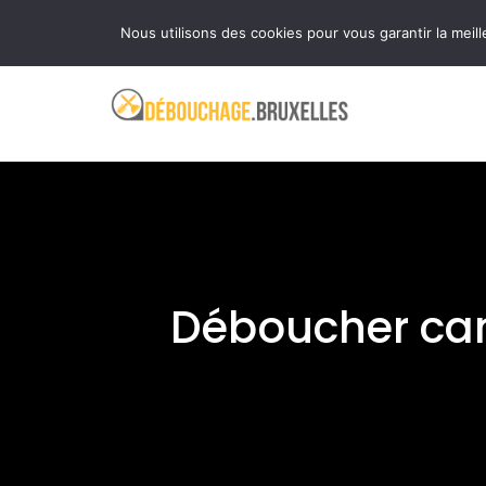
Aller
Ouvert 24 heures sur 24 et 7 jours sur 7
Nous utilisons des cookies pour vous garantir la meill
au
contenu
Déboucher can