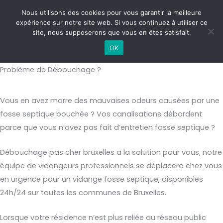
Aller
MAI
Nous utilisons des cookies pour vous garantir la meilleure
au
expérience sur notre site web. Si vous continuez à utiliser ce
ME
contenu
site, nous supposerons que vous en êtes satisfait.
Débouchage pas cher bruxelles
OK
Problème de Débouchage ?
Vous en avez marre des mauvaises odeurs causées par une
fosse septique bouchée ? Vos canalisations débordent
parce que vous n’avez pas fait d’entretien fosse septique ?
Débouchage pas cher bruxelles a la solution pour vous, notre
équipe de vidangeurs professionnels se déplacera chez vous
en urgence pour un vidange fosse septique, disponibles
24h/24 sur toutes les communes de Bruxelles.
Lorsque votre résidence n’est plus reliée au réseau public