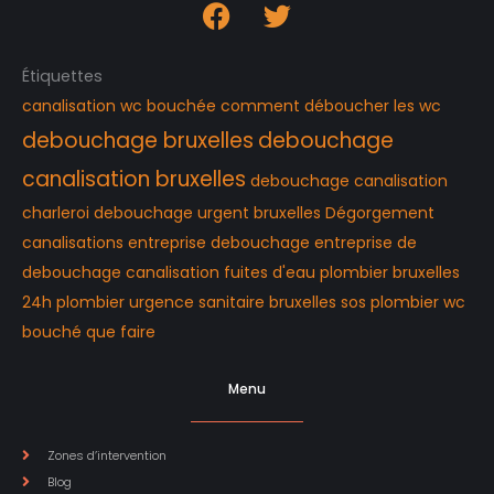
Étiquettes
canalisation wc bouchée
comment déboucher les wc
debouchage bruxelles
debouchage
canalisation bruxelles
debouchage canalisation
charleroi
debouchage urgent bruxelles
Dégorgement
canalisations
entreprise debouchage
entreprise de
debouchage canalisation
fuites d'eau
plombier bruxelles
24h
plombier urgence
sanitaire bruxelles
sos plombier
wc
bouché que faire
Menu
Zones d’intervention
Blog