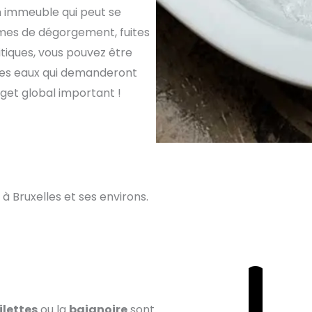
un immeuble qui peut se
èmes de dégorgement, fuites
critiques, vous pouvez être
des eaux qui demanderont
get global important !
à Bruxelles et ses environs.
ilettes
ou la
baignoire
sont