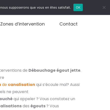
infos@debouchages.brussels
e, nous supposerons que vous en êtes satisfait.
OK
Zones d’intervention
Contact
nterventions de
Débouchage
égout
jette
.
ire
a
de
canalisation
qui s’écoule mal? Aussi
els ne peuvent
ouché
qui appeler ? Vous constatez un
alisations
des
égouts
? Vous