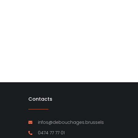
Contacts
infos@debouchages.brussels
0474 77 77 01