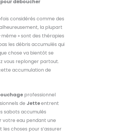
l pour déboucher
refois considérés comme des
alheureusement, la plupart
oi-même » sont des thérapies
pas les débris accumulés qui
lque chose va bientôt se
ez vous replonger partout.
cette accumulation de
bouchage
professionnel
ssionnels de
Jette
entrent
les sabots accumulés
ler votre eau pendant une
t les choses pour s’assurer