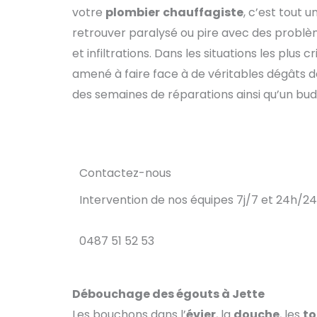
votre
plombier
chauffagiste
, c’est tout 
retrouver paralysé ou pire avec des probl
et infiltrations. Dans les situations les plus 
amené à faire face à de véritables dégâts 
des semaines de réparations ainsi qu’un bud
Contactez-nous
Intervention de nos équipes 7j/7 et 24h/24 
0487 51 52 53
Débouchage des égouts à Jette
Les bouchons dans l’
évier
, la
douche
, les
to