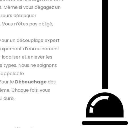
s. Même si vous dégagez un
ujours débloquer
u. Vous n’êtes pas obligé,
 Pour un découplage expert
l’équipement d’enracinement
r localiser et enlever les
us types. Nous ne soignons
appelez le
 Pour le
Débouchage
des
lème. Chaque fois, vous
i dure.