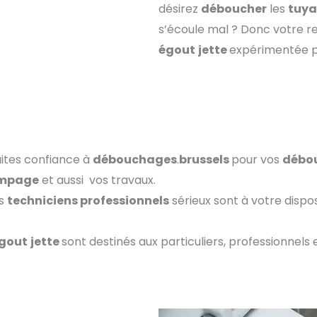
désirez
déboucher
les
tuya
s’écoule mal ? Donc votre r
égout
jette
expérimentée p
aites confiance à
débouchages
.
brussels
pour vos
débo
mpage
et aussi vos travaux.
es
techniciens professionnels
sérieux sont à votre dispos
gout
jette
sont destinés aux particuliers, professionnels e