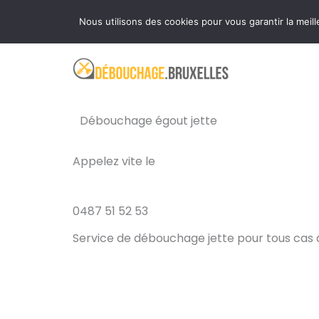
Aller
Ouvert 24 heures sur 24 et 7 jours sur 7
Nous utilisons des cookies pour vous garantir la meill
au
contenu
Débouchage égout jette
Appelez vite le
0487 51 52 53
Service de débouchage jette pour tous cas 