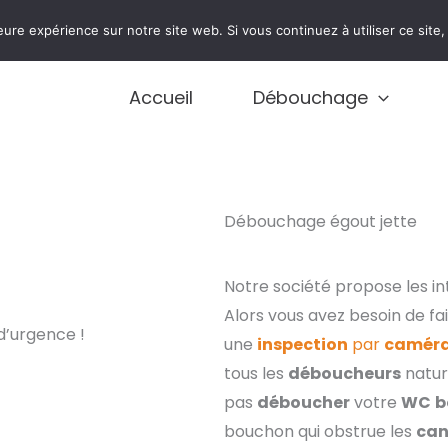
0474 77 77 01
eure expérience sur notre site web. Si vous continuez à utiliser ce sit
Accueil
Débouchage
Débouchage égout jette
Notre société propose les i
Alors vous avez besoin de fa
d’urgence !
une
inspection
par
camér
tous les
déboucheurs
natur
pas
déboucher
votre
WC
b
bouchon qui obstrue les
can