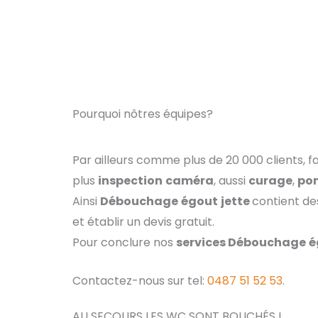
Pourquoi nôtres équipes?
Par ailleurs comme plus de 20 000 clients, f
plus
inspection
caméra
, aussi
curage
,
po
Ainsi
Débouchage
égout
jette
contient d
et établir un devis gratuit.
Pour conclure nos
services Débouchage
é
Contactez-nous sur tel:
0487 51 52 53
.
AU SECOURS LES WC SONT BOUCHÉS !