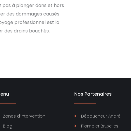
z pas à plonger dans et hors
ucier des dommages causés
toyage professionnel est la
ier des drains bouchés.
enu
Nos Partenaires
Zones d’intervention
Déboucheur André
Blog
Plombier Bruxelles