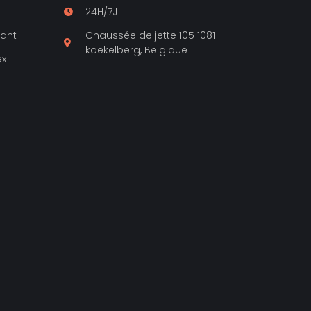
24H/7J
lant
Chaussée de jette 105 1081
koekelberg, Belgique
ex