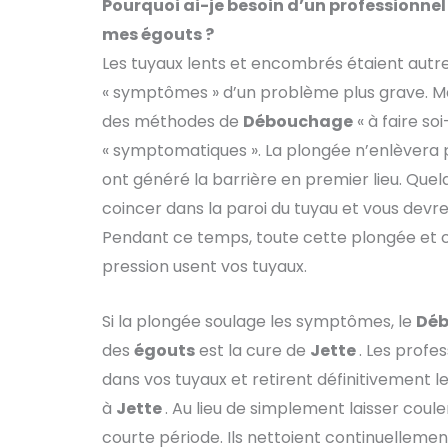
Pourquoi ai-je besoin d’un professionne
mes égouts ?
Les tuyaux lents et encombrés étaient aut
« symptômes » d’un problème plus grave. M
des méthodes de
Débouchage
« à faire s
« symptomatiques ». La plongée n’enlèvera 
ont généré la barrière en premier lieu. Que
coincer dans la paroi du tuyau et vous devr
Pendant ce temps, toute cette plongée et 
pression usent vos tuyaux.
Si la plongée soulage les symptômes, le
Dé
des
égouts
est la cure de
Jette
. Les profe
dans vos tuyaux et retirent définitivement 
à
Jette
. Au lieu de simplement laisser cou
courte période. Ils nettoient continuellemen