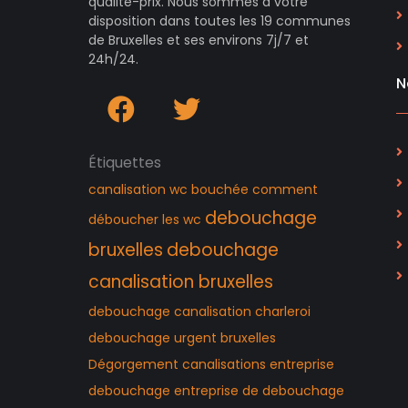
qualité-prix. Nous sommes à votre
disposition dans toutes les 19 communes
de Bruxelles et ses environs 7j/7 et
24h/24.
N
Étiquettes
canalisation wc bouchée
comment
debouchage
déboucher les wc
bruxelles
debouchage
canalisation bruxelles
debouchage canalisation charleroi
debouchage urgent bruxelles
Dégorgement canalisations
entreprise
debouchage
entreprise de debouchage