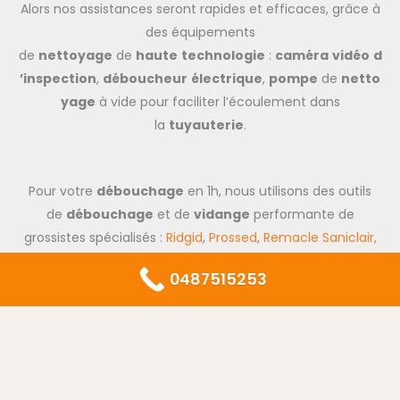
Alors nos assistances seront rapides et efficaces, grâce à
des équipements
de
nettoyage
de
haute
technologie
:
caméra
vidéo
d
’inspection
,
déboucheur
électrique
,
pompe
de
netto
yage
à vide pour faciliter l’écoulement dans
la
tuyauterie
.
Pour votre
débouchage
en 1h, nous utilisons des outils
de
débouchage
et de
vidange
performante de
grossistes spécialisés :
Ridgid
,
Prossed
,
Remacle Saniclair,
Rems
,
Salmson
,
Rioned
,
Rom Koks
,
Rothenberger
,
Virax.
0487515253
N’hésitez pas de téléphoner à
notre
société
de
Débouchage
canalisation
Molenbee
k
–
Saint
–
Jean
pas cher qui peut vous donner
une
garantie
1 an sur les interventions de
vidange,
curage
et dégraissage de toute sorte