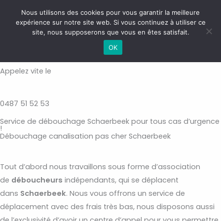
Aller
MAI
Nous utilisons des cookies pour vous garantir la meilleure
au
expérience sur notre site web. Si vous continuez à utiliser ce
ME
contenu
site, nous supposerons que vous en êtes satisfait.
Débouchage canalisation pas cher Schaerbeek
OK
Appelez vite le
0487 51 52 53
Service de débouchage Schaerbeek pour tous cas d’urgence
!
Débouchage canalisation pas cher Schaerbeek
Tout d’abord nous travaillons sous forme d’association
de
déboucheurs
indépendants, qui se déplacent
dans
Schaerbeek
. Nous vous offrons un service de
déplacement avec des frais très bas, nous disposons aussi
de l’exclusivité d’avoir un centre d’appel pour vous permettre