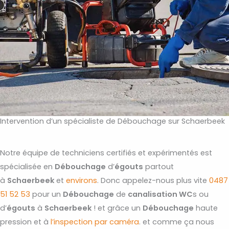
Intervention d’un spécialiste de Débouchage sur Schaerbeek
Notre équipe de techniciens certifiés et expérimentés est
spécialisée en
Débouchage
d’
égouts
partout
à
Schaerbeek
et
environs
. Donc appelez-nous plus vite
0487
51 52 53
pour un
Débouchage
de
canalisation WC
s ou
d’
égouts
à
Schaerbeek
! et grâce un
Débouchage
haute
pression et à
l’inspection par caméra
. et comme ça nous