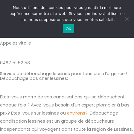
Aller
MAI
Nous utilisons des cookies pour vous garantir la meilleure
au
expérience sur notre site web. Si vous continuez à utiliser ce
ME
contenu
site, nous supposerons que vous en êtes satisfait.
Débouchage canalisation lessines
OK
Appelez vite le
0487 51 52 53
Service de débouchage lessines pour tous cas d’urgence !
Débouchage pas cher lessines:
Êtes-vous marre de vos canalisations qui se débouchent
chaque fois ? Avez-vous besoin d’un expert plombier à bas
prix? Êtes-vous sur lessines ou
environs
?, Débouchage
canalisation lessines est un groupe de déboucheurs
indépendants qui voyagent dans toute la région de Lessines.