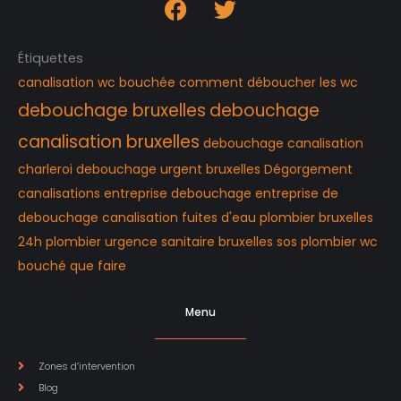
Étiquettes
canalisation wc bouchée
comment déboucher les wc
debouchage bruxelles
debouchage
canalisation bruxelles
debouchage canalisation
charleroi
debouchage urgent bruxelles
Dégorgement
canalisations
entreprise debouchage
entreprise de
debouchage canalisation
fuites d'eau
plombier bruxelles
24h
plombier urgence
sanitaire bruxelles
sos plombier
wc
bouché que faire
Menu
Zones d’intervention
Blog