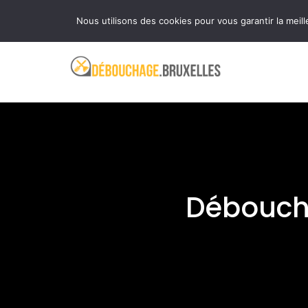
Aller
Ouvert 24 heures sur 24 et 7 jours sur 7
Nous utilisons des cookies pour vous garantir la meill
au
contenu
Déboucha