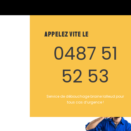
Appelez vite le
0487 51
52 53
Service de débouchage braine lalleud pour
tous cas d’urgence !