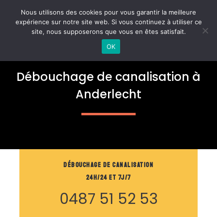
Aller
MAI
Nous utilisons des cookies pour vous garantir la meilleure
au
expérience sur notre site web. Si vous continuez à utiliser ce
ME
contenu
site, nous supposerons que vous en êtes satisfait.
OK
Débouchage de canalisation à
Anderlecht
Débouchage de Canalisation
24h/24 et 7j/7
0487 51 52 53