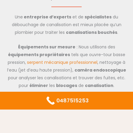
Une
entreprise d’experts
et de
spécialistes
du
débouchage de canalisation est mieux placée qu’un
plombier pour traiter les
canalisations bouchés
.
Équipements sur mesure
: Nous utilisons des
équipements propriétaires
tels que ouvre-tour basse
pression,
serpent mécanique professionnel
, nettoyage à
l’eau (jet d’eau haute pression),
caméra endoscopique
pour analyser les canalisations et trouver des fuites, etc.
pour
éliminer
les
blocages
de
canalisation
.
Techniques modernes de débouchage
: Si vous
0487515253
constatez un problème de canalisation(eau rendant
l’
évacuation difficile
,
toilettes bouchées
, eau brune,
odeurs d’égout
, etc.), contactez-nous immédiatement.
Le devis est gratuit et les
prix
seront
communiqués
par