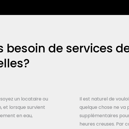
 besoin de services 
elles?
 soyez un locataire ou
Il est naturel de vou
 et lorsque survient
quelque chose ne va pa
nement en eau,
supplémentaires pour
heures creuses. Par c