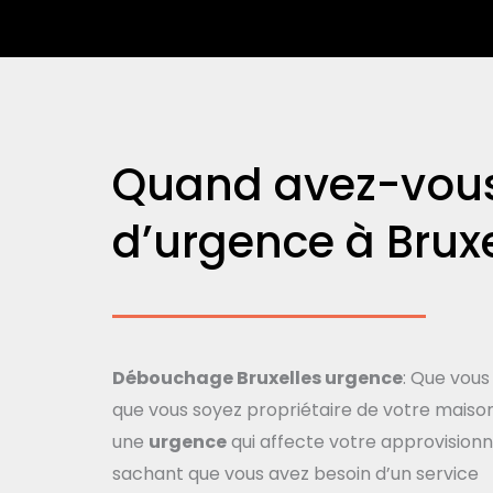
Quand avez-vous
d’urgence à Brux
Débouchage Bruxelles urgence
: Que vous
que vous soyez propriétaire de votre maison,
une
urgence
qui affecte votre approvision
sachant que vous avez besoin d’un service