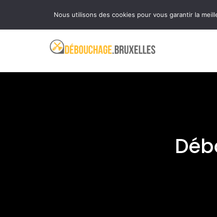
Aller
Ouvert 24 heures sur 24 et 7 jours sur 7
Nous utilisons des cookies pour vous garantir la meill
au
contenu
Déb