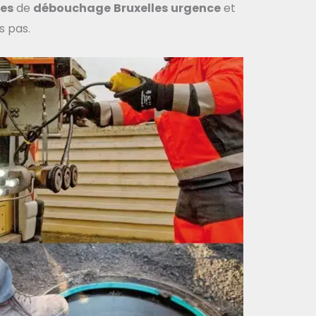
ces
de
débouchage
Bruxelles
urgence
et
s pas.