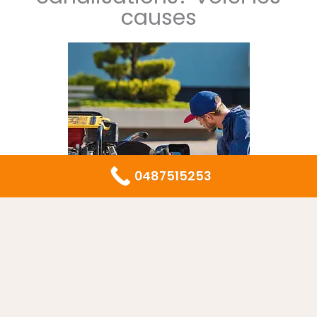
causes
0487515253
Certaines familles se plaignent d’odeurs nauséabondes
dans la maison, ce qui les embarrasse en cas de
réception des invités. Les membres de la famille