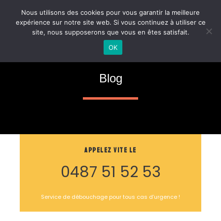
Aller
MAI
Nous utilisons des cookies pour vous garantir la meilleure
au
expérience sur notre site web. Si vous continuez à utiliser ce
ME
contenu
site, nous supposerons que vous en êtes satisfait.
OK
Blog
Appelez vite le
0487 51 52 53
Service de débouchage pour tous cas d’urgence !